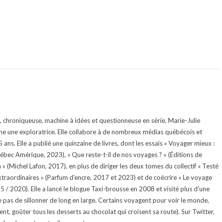
te, chroniqueuse, machine à idées et questionneuse en série, Marie-Julie
e une exploratrice. Elle collabore à de nombreux médias québécois et
ans. Elle a publié une quinzaine de livres, dont les essais « Voyager mieux :
uébec Amérique, 2023), « Que reste-t-il de nos voyages ? » (Éditions de
 (Michel Lafon, 2017), en plus de diriger les deux tomes du collectif « Testé
traordinaires » (Parfum d'encre, 2017 et 2023) et de coécrire « Le voyage
015 / 2020). Elle a lancé le blogue Taxi-brousse en 2008 et visité plus d'une
e pas de sillonner de long en large. Certains voyagent pour voir le monde,
ment, goûter tous les desserts au chocolat qui croisent sa route). Sur Twitter,