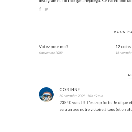
Instagram et TikTok: @mariejuliega. Sur Facebook: 
VOUS PO
Votez pour moi!
12 coins 
6 novembre 2009
16 novembr
A
CORINNE
30 novembre 2009 - 16 h 49 min
23840 vues !!! T’es trop forte. Je clique e
sera un peu notre victoire à tous (et on a