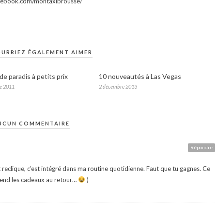
facebook.com/montaxibrousse/
URRIEZ ÉGALEMENT AIMER
de paradis à petits prix
10 nouveautés à Las Vegas
e 2011
2 décembre 2013
UCUN COMMENTAIRE
Répondre
t reclique, c’est intégré dans ma routine quotidienne. Faut que tu gagnes. Ce
ttend les cadeaux au retour…
)