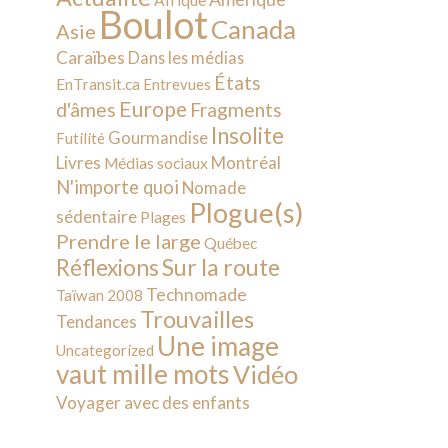
Afrique
Boulot
Canada
Asie
Caraïbes
Dans les médias
États
EnTransit.ca
Entrevues
Europe
d'âmes
Fragments
Insolite
Gourmandise
Futilité
Livres
Montréal
Médias sociaux
N'importe quoi
Nomade
Plogue(s)
sédentaire
Plages
Prendre le large
Québec
Sur la route
Réflexions
Technomade
Taïwan 2008
Trouvailles
Tendances
Une image
Uncategorized
vaut mille mots
Vidéo
Voyager avec des enfants