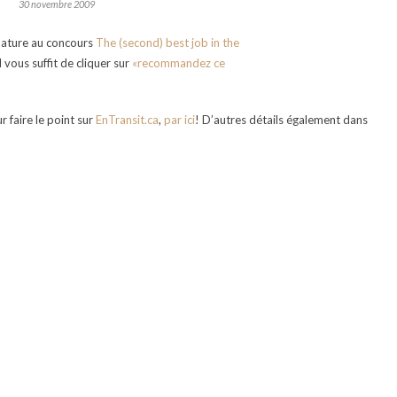
30 novembre 2009
idature au concours
The (second) best job in the
il vous suffit de cliquer sur
«recommandez ce
ur faire le point sur
EnTransit.ca
,
par ici
! D’autres détails également dans