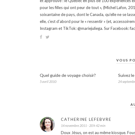
et approuvé : le Québec en plus de 100 expériences ex
pour les filles qui ont peur de tout », (Michel Lafon, 2
soixantaine de pays, dont le Canada, qu'elle ne se lass
elle, c’est d’abord pour le « ressentir » (et, accessoire
Instagram et TikTok: @mariejuliega. Sur Facebook: 
VOUS PO
Quel guide de voyage choisir?
Suivez le
5 avril 2010
24 septemb
A
CATHERINE LEFEBVRE
14 novembre 2011 - 20 h 42 min
Doux Jésus, on est au même kiosque. Fous r