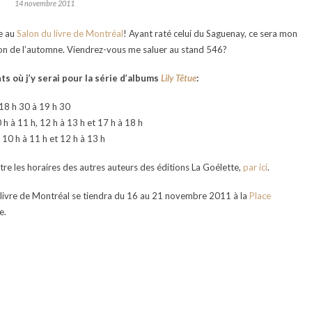
14 novembre 2011
te au
Salon du livre de Montréal
! Ayant raté celui du Saguenay, ce sera mon
on de l’automne. Viendrez-vous me saluer au stand 546?
s où j’y serai pour la série d’albums
Lily Têtue
:
18 h 30 à 19 h 30
 h à 11 h, 12 h à 13 h et 17 h à 18 h
10 h à 11 h et 12 h à 13 h
tre les horaires des autres auteurs des éditions La Goélette,
par ici
.
 livre de Montréal se tiendra du 16 au 21 novembre 2011 à la
Place
e.