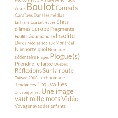
Afrique
Boulot
Canada
Asie
Caraïbes
Dans les médias
États
EnTransit.ca
Entrevues
Europe
d'âmes
Fragments
Insolite
Gourmandise
Futilité
Livres
Montréal
Médias sociaux
N'importe quoi
Nomade
Plogue(s)
sédentaire
Plages
Prendre le large
Québec
Sur la route
Réflexions
Technomade
Taïwan 2008
Trouvailles
Tendances
Une image
Uncategorized
vaut mille mots
Vidéo
Voyager avec des enfants