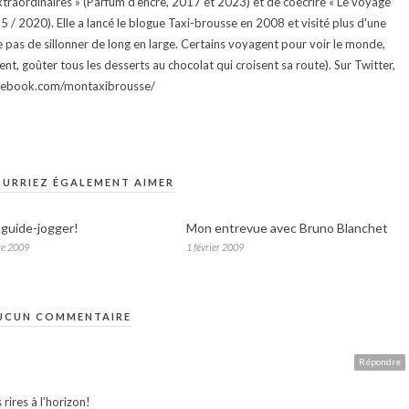
traordinaires » (Parfum d'encre, 2017 et 2023) et de coécrire « Le voyage
015 / 2020). Elle a lancé le blogue Taxi-brousse en 2008 et visité plus d'une
e pas de sillonner de long en large. Certains voyagent pour voir le monde,
ment, goûter tous les desserts au chocolat qui croisent sa route). Sur Twitter,
facebook.com/montaxibrousse/
URRIEZ ÉGALEMENT AIMER
 guide-jogger!
Mon entrevue avec Bruno Blanchet
re 2009
1 février 2009
UCUN COMMENTAIRE
Répondre
ires à l’horizon!