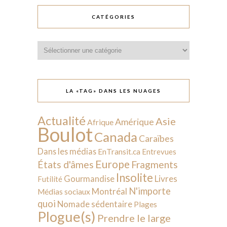
CATÉGORIES
Catégories
LA «TAG» DANS LES NUAGES
Actualité
Asie
Amérique
Afrique
Boulot
Canada
Caraïbes
Dans les médias
EnTransit.ca
Entrevues
Europe
États d'âmes
Fragments
Insolite
Livres
Gourmandise
Futilité
N'importe
Montréal
Médias sociaux
quoi
Nomade sédentaire
Plages
Plogue(s)
Prendre le large