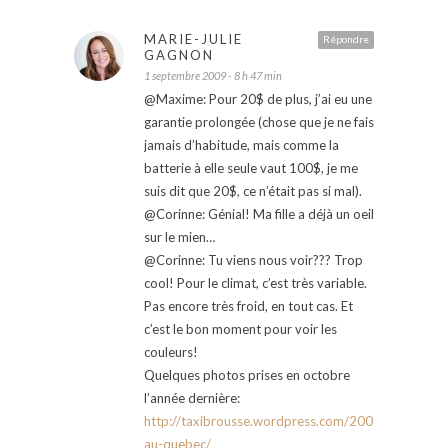
MARIE-JULIE
Répondre
GAGNON
1 septembre 2009 - 8 h 47 min
@Maxime: Pour 20$ de plus, j’ai eu une
garantie prolongée (chose que je ne fais
jamais d’habitude, mais comme la
batterie à elle seule vaut 100$, je me
suis dit que 20$, ce n’était pas si mal).
@Corinne: Génial! Ma fille a déjà un oeil
sur le mien…
@Corinne: Tu viens nous voir??? Trop
cool! Pour le climat, c’est très variable.
Pas encore très froid, en tout cas. Et
c’est le bon moment pour voir les
couleurs!
Quelques photos prises en octobre
l’année dernière:
http://taxibrousse.wordpress.com/2008/10/14/la
au-quebec/