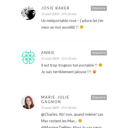
JOSIE BAKER
Répondre
31 août 2009 - 19 h 26 min
Un miniportable rose – j’adore (et j’en
veux un moi aussiiiii) !!
ANNIE
Répondre
31 août 2009 - 21 h 23 min
Il est trop trognon ton portable !!
Je suis terriblement jalouse !!!
MARIE-JULIE
Répondre
GAGNON
31 août 2009 - 21 h 24 min
@Charles: Ah! non, quand même! Les
Mac restent les Mac…
@Maxime DeBleu: Alors tu vas peut-