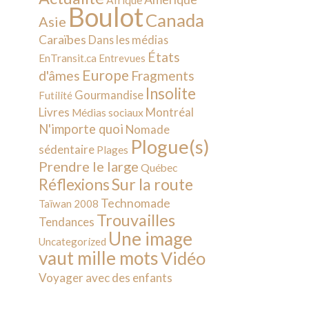
Afrique
Boulot
Canada
Asie
Caraïbes
Dans les médias
États
EnTransit.ca
Entrevues
Europe
d'âmes
Fragments
Insolite
Gourmandise
Futilité
Livres
Montréal
Médias sociaux
N'importe quoi
Nomade
Plogue(s)
sédentaire
Plages
Prendre le large
Québec
Sur la route
Réflexions
Technomade
Taïwan 2008
Trouvailles
Tendances
Une image
Uncategorized
vaut mille mots
Vidéo
Voyager avec des enfants