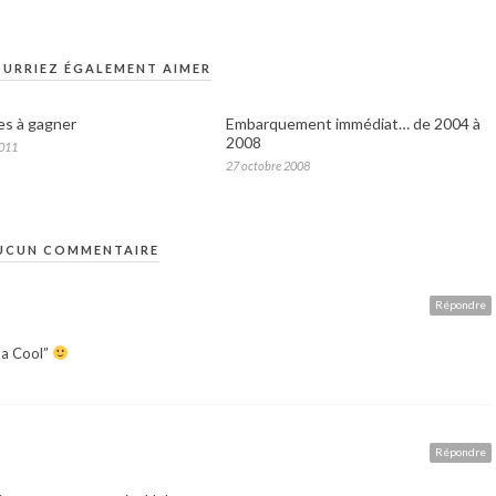
URRIEZ ÉGALEMENT AIMER
res à gagner
Embarquement immédiat… de 2004 à
2008
2011
27 octobre 2008
UCUN COMMENTAIRE
Répondre
apa Cool”
Répondre