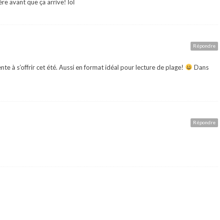
re avant que ça arrive! lol
Répondre
te à s’offrir cet été. Aussi en format idéal pour lecture de plage!
Dans
Répondre