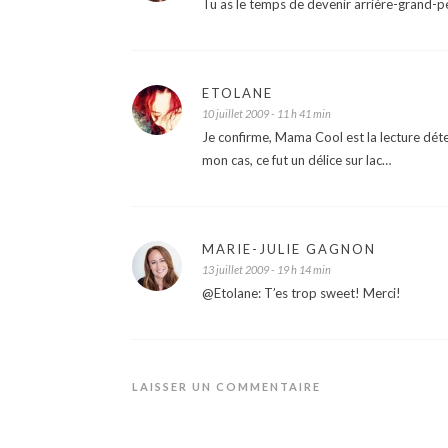
Tu as le temps de devenir arrière-grand-pè
ETOLANE
10 juillet 2009 - 11 h 41 min
Je confirme, Mama Cool est la lecture déten
mon cas, ce fut un délice sur lac…
MARIE-JULIE GAGNON
13 juillet 2009 - 19 h 14 min
@Etolane: T’es trop sweet! Merci!
LAISSER UN COMMENTAIRE