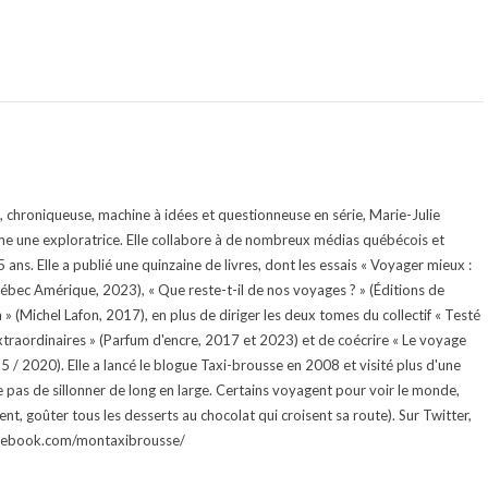
te, chroniqueuse, machine à idées et questionneuse en série, Marie-Julie
e une exploratrice. Elle collabore à de nombreux médias québécois et
ans. Elle a publié une quinzaine de livres, dont les essais « Voyager mieux :
uébec Amérique, 2023), « Que reste-t-il de nos voyages ? » (Éditions de
 (Michel Lafon, 2017), en plus de diriger les deux tomes du collectif « Testé
traordinaires » (Parfum d'encre, 2017 et 2023) et de coécrire « Le voyage
015 / 2020). Elle a lancé le blogue Taxi-brousse en 2008 et visité plus d'une
e pas de sillonner de long en large. Certains voyagent pour voir le monde,
ment, goûter tous les desserts au chocolat qui croisent sa route). Sur Twitter,
facebook.com/montaxibrousse/