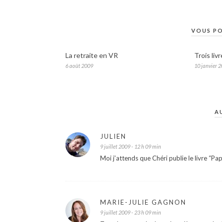
VOUS PO
La retraite en VR
Trois liv
6 août 2009
10 janvier 
A
JULIEN
9 juillet 2009 - 12 h 09 min
Moi j’attends que Chéri publie le livre “P
MARIE-JULIE GAGNON
9 juillet 2009 - 23 h 09 min