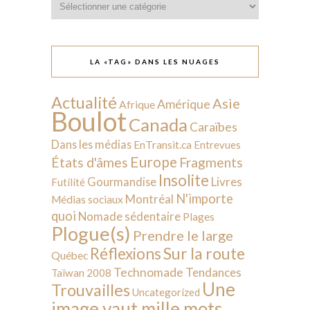
LA «TAG» DANS LES NUAGES
Actualité
Asie
Amérique
Afrique
Boulot
Canada
Caraïbes
Dans les médias
EnTransit.ca
Entrevues
Europe
États d'âmes
Fragments
Insolite
Livres
Gourmandise
Futilité
N'importe
Montréal
Médias sociaux
quoi
Nomade sédentaire
Plages
Plogue(s)
Prendre le large
Sur la route
Réflexions
Québec
Technomade
Tendances
Taïwan 2008
Une
Trouvailles
Uncategorized
image vaut mille mots