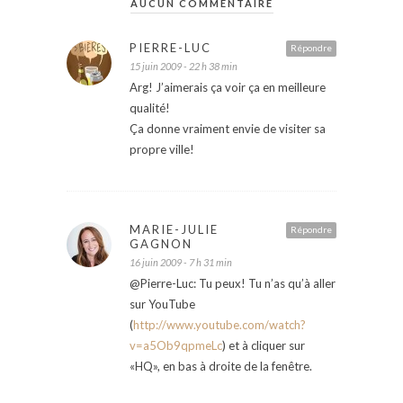
AUCUN COMMENTAIRE
PIERRE-LUC
Répondre
15 juin 2009 - 22 h 38 min
Arg! J’aimerais ça voir ça en meilleure
qualité!
Ça donne vraiment envie de visiter sa
propre ville!
MARIE-JULIE
Répondre
GAGNON
16 juin 2009 - 7 h 31 min
@Pierre-Luc: Tu peux! Tu n’as qu’à aller
sur YouTube
(
http://www.youtube.com/watch?
v=a5Ob9qpmeLc
) et à cliquer sur
«HQ», en bas à droite de la fenêtre.