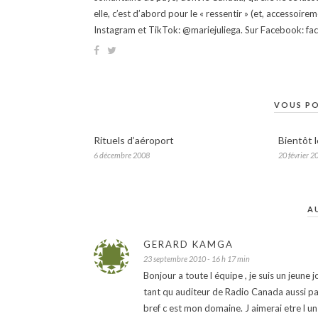
elle, c’est d’abord pour le « ressentir » (et, accessoire
Instagram et TikTok: @mariejuliega. Sur Facebook: 
VOUS PO
Rituels d’aéroport
Bientôt 
6 décembre 2008
20 février 2
A
GERARD KAMGA
23 septembre 2010 - 16 h 17 min
Bonjour a toute l équipe , je suis un jeune
tant qu auditeur de Radio Canada aussi parc
bref c est mon domaine. J aimerai etre l u