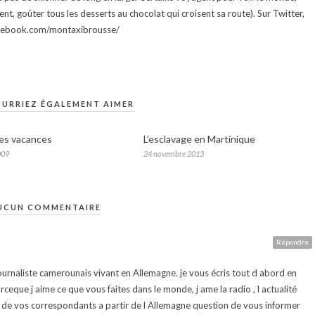
ment, goûter tous les desserts au chocolat qui croisent sa route). Sur Twitter,
facebook.com/montaxibrousse/
URRIEZ ÉGALEMENT AIMER
les vacances
L’esclavage en Martinique
009
24 novembre 2013
UCUN COMMENTAIRE
Répondre
 journaliste camerounais vivant en Allemagne. je vous écris tout d abord en
eque j aime ce que vous faites dans le monde, j ame la radio , l actualité
n de vos correspondants a partir de l Allemagne question de vous informer