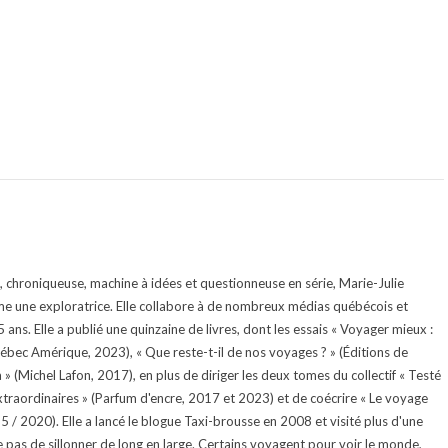
te, chroniqueuse, machine à idées et questionneuse en série, Marie-Julie
e une exploratrice. Elle collabore à de nombreux médias québécois et
ans. Elle a publié une quinzaine de livres, dont les essais « Voyager mieux :
uébec Amérique, 2023), « Que reste-t-il de nos voyages ? » (Éditions de
 (Michel Lafon, 2017), en plus de diriger les deux tomes du collectif « Testé
traordinaires » (Parfum d'encre, 2017 et 2023) et de coécrire « Le voyage
015 / 2020). Elle a lancé le blogue Taxi-brousse en 2008 et visité plus d'une
e pas de sillonner de long en large. Certains voyagent pour voir le monde,