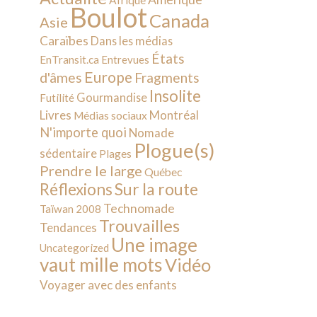
Afrique
Boulot
Canada
Asie
Caraïbes
Dans les médias
États
EnTransit.ca
Entrevues
Europe
d'âmes
Fragments
Insolite
Gourmandise
Futilité
Livres
Montréal
Médias sociaux
N'importe quoi
Nomade
Plogue(s)
sédentaire
Plages
Prendre le large
Québec
Sur la route
Réflexions
Technomade
Taïwan 2008
Trouvailles
Tendances
Une image
Uncategorized
vaut mille mots
Vidéo
Voyager avec des enfants