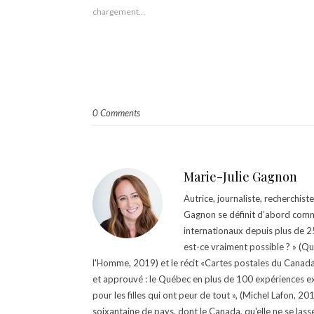
chargement…
0 Comments
Marie-Julie Gagnon
Autrice, journaliste, recherchis
Gagnon se définit d’abord comm
internationaux depuis plus de 25 
est-ce vraiment possible ? » (Q
l'Homme, 2019) et le récit «Cartes postales du Canada »
et approuvé : le Québec en plus de 100 expériences ex
pour les filles qui ont peur de tout », (Michel Lafon, 2
soixantaine de pays, dont le Canada, qu'elle ne se lass