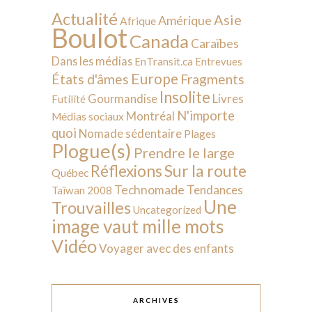
Actualité
Asie
Amérique
Afrique
Boulot
Canada
Caraïbes
Dans les médias
EnTransit.ca
Entrevues
Europe
États d'âmes
Fragments
Insolite
Livres
Gourmandise
Futilité
N'importe
Montréal
Médias sociaux
quoi
Nomade sédentaire
Plages
Plogue(s)
Prendre le large
Sur la route
Réflexions
Québec
Technomade
Tendances
Taïwan 2008
Une
Trouvailles
Uncategorized
image vaut mille mots
Vidéo
Voyager avec des enfants
ARCHIVES