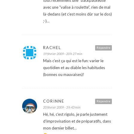
tout récemment une “backpackeuse”
avec une “valise à roulette”, rien de mal
là-dedans (et c’est moins dûr sur le dos)
;-)…
RACHEL
Répondre
19 février 2009 - 20 h 27 min
Mais c’est ça qui est le fun: varier le
quotidien et au diable les habitudes
(bonnes ou mauvaises)!
CORINNE
Répondre
20 février 2009 - 3 h 43 min
Hé, hé, c’est rigolo, je parle justement
d’improvisation et de préparatifs, dans
mon dernier billet…