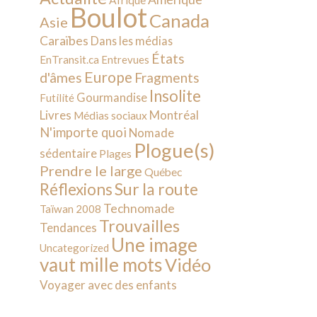
Afrique
Boulot
Canada
Asie
Caraïbes
Dans les médias
États
EnTransit.ca
Entrevues
Europe
d'âmes
Fragments
Insolite
Gourmandise
Futilité
Livres
Montréal
Médias sociaux
N'importe quoi
Nomade
Plogue(s)
sédentaire
Plages
Prendre le large
Québec
Sur la route
Réflexions
Technomade
Taïwan 2008
Trouvailles
Tendances
Une image
Uncategorized
vaut mille mots
Vidéo
Voyager avec des enfants