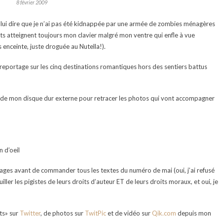
8 février 2009
lui dire que je n’ai pas été kidnappée par une armée de zombies ménagères
s atteignent toujours mon clavier malgré mon ventre qui enfle à vue
s enceinte, juste droguée au Nutella!).
reportage sur les cinq destinations romantiques hors des sentiers battus
ds de mon disque dur externe pour retracer les photos qui vont accompagner
 d’oeil
tages avant de commander tous les textes du numéro de mai (oui, j’ai refusé
ller les pigistes de leurs droits d’auteur ET de leurs droits moraux, et oui, je
ts» sur
Twitter
, de photos sur
TwitPic
et de vidéo sur
Qik.com
depuis mon