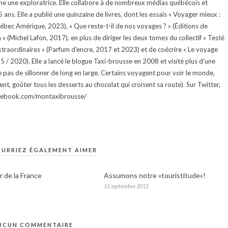
e une exploratrice. Elle collabore à de nombreux médias québécois et
ans. Elle a publié une quinzaine de livres, dont les essais « Voyager mieux :
uébec Amérique, 2023), « Que reste-t-il de nos voyages ? » (Éditions de
 (Michel Lafon, 2017), en plus de diriger les deux tomes du collectif « Testé
traordinaires » (Parfum d'encre, 2017 et 2023) et de coécrire « Le voyage
015 / 2020). Elle a lancé le blogue Taxi-brousse en 2008 et visité plus d'une
e pas de sillonner de long en large. Certains voyagent pour voir le monde,
ment, goûter tous les desserts au chocolat qui croisent sa route). Sur Twitter,
facebook.com/montaxibrousse/
URRIEZ ÉGALEMENT AIMER
r de la France
Assumons notre «touristitude»!
11 septembre 2012
UCUN COMMENTAIRE