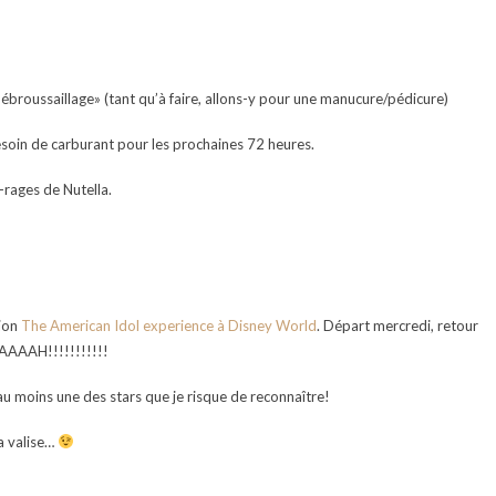
débroussaillage» (tant qu’à faire, allons-y pour une manucure/pédicure)
soin de carburant pour les prochaines 72 heures.
-rages de Nutella.
tion
The American Idol experience à Disney World
. Départ mercredi, retour
AAAAH!!!!!!!!!!!
 au moins une des stars que je risque de reconnaître!
ma valise…