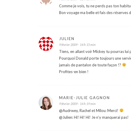
Comme je vois, tu ne perds pas ton habitu
Bon voyage ma belle et fais des réserves d
JULIEN
9 février 2009 - 14 h 15 min
Tiens, en allant voir Mickey tu pourras lu
Pourquoi Donald porte toujours une serviet
jamais de pantalon de toute façon !?
Profites-en bien !
MARIE-JULIE GAGNON
9 février 2009 - 14 h 19 min
@Audrwey, Rachel et Milou: Merci!
@Julien: Hi! Hi! Hi! Je n’y manquerai pas!