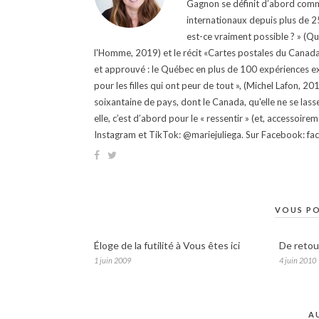
Gagnon se définit d’abord comm
internationaux depuis plus de 25 
est-ce vraiment possible ? » (Q
l'Homme, 2019) et le récit «Cartes postales du Canada »
et approuvé : le Québec en plus de 100 expériences ex
pour les filles qui ont peur de tout », (Michel Lafon, 2
soixantaine de pays, dont le Canada, qu'elle ne se lass
elle, c’est d’abord pour le « ressentir » (et, accessoire
Instagram et TikTok: @mariejuliega. Sur Facebook: 
VOUS PO
Éloge de la futilité à Vous êtes ici
De retou
1 juin 2009
4 juin 2010
A