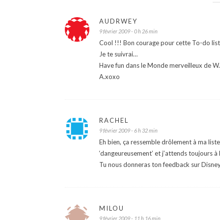
AUDRWEY
9 février 2009 - 0 h 26 min
Cool !!! Bon courage pour cette To-do list
Je te suivrai…
Have fun dans le Monde merveilleux de W.
A.xoxo
RACHEL
9 février 2009 - 6 h 32 min
Eh bien, ça ressemble drôlement à ma liste 
‘dangeureusement’ et j’attends toujours à 
Tu nous donneras ton feedback sur Disney
MILOU
9 février 2009 - 11 h 16 min