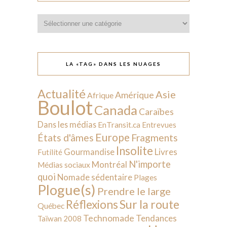
Catégories
LA «TAG» DANS LES NUAGES
Actualité
Asie
Amérique
Afrique
Boulot
Canada
Caraïbes
Dans les médias
EnTransit.ca
Entrevues
Europe
États d'âmes
Fragments
Insolite
Livres
Gourmandise
Futilité
N'importe
Montréal
Médias sociaux
quoi
Nomade sédentaire
Plages
Plogue(s)
Prendre le large
Sur la route
Réflexions
Québec
Technomade
Tendances
Taïwan 2008