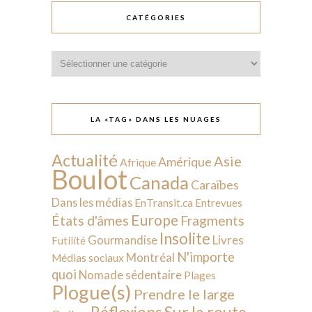
CATÉGORIES
Catégories
LA «TAG» DANS LES NUAGES
Actualité
Asie
Amérique
Afrique
Boulot
Canada
Caraïbes
Dans les médias
EnTransit.ca
Entrevues
Europe
États d'âmes
Fragments
Insolite
Livres
Gourmandise
Futilité
N'importe
Montréal
Médias sociaux
quoi
Nomade sédentaire
Plages
Plogue(s)
Prendre le large