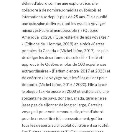
définit d’abord comme une exploratrice. Elle
collabore à de nombreux médias québécois et
internationaux depuis plus de 25 ans. Elle a publié
une quinzaine de livres, dont les essais « Voyager
mieux : est-ce vraiment possible ? » (Québec
Amérique, 2023), « Que reste-t-il de nos voyages ?
» (Éditions de l'Homme, 2019) et le récit «Cartes
postales du Canada » (Michel Lafon, 2017), en plus
de diriger les deux tomes du collectif « Testé et
approuvé : le Québec en plus de 100 expériences
extraordinaires » (Parfum d'encre, 2017 et 2023) et
de coécrire « Le voyage pour les filles qui ont peur
de tout », (Michel Lafon, 2015 / 2020). Elle a lancé
le blogue Taxi-brousse en 2008 et visité plus d'une
soixantaine de pays, dont le Canada, qu'elle ne se
lasse pas de sillonner de long en large. Certains
voyagent pour voir le monde, elle, c’est d’abord
pour le « ressentir » (et, accessoirement, goûter
tous les desserts au chocolat qui croisent sa route).
Sur Twitter, Instagram et TikTok: @mariejuliega.