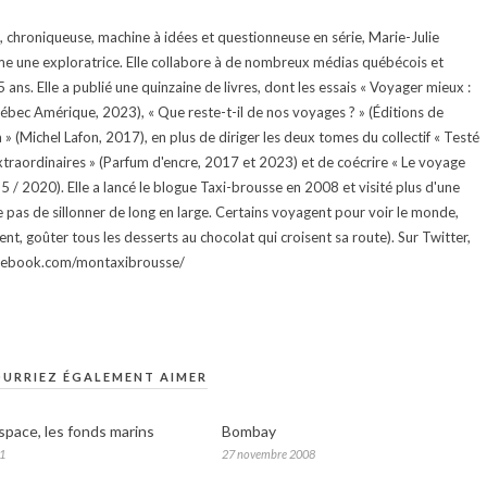
te, chroniqueuse, machine à idées et questionneuse en série, Marie-Julie
e une exploratrice. Elle collabore à de nombreux médias québécois et
ans. Elle a publié une quinzaine de livres, dont les essais « Voyager mieux :
uébec Amérique, 2023), « Que reste-t-il de nos voyages ? » (Éditions de
 (Michel Lafon, 2017), en plus de diriger les deux tomes du collectif « Testé
traordinaires » (Parfum d'encre, 2017 et 2023) et de coécrire « Le voyage
015 / 2020). Elle a lancé le blogue Taxi-brousse en 2008 et visité plus d'une
e pas de sillonner de long en large. Certains voyagent pour voir le monde,
ment, goûter tous les desserts au chocolat qui croisent sa route). Sur Twitter,
facebook.com/montaxibrousse/
URRIEZ ÉGALEMENT AIMER
space, les fonds marins
Bombay
11
27 novembre 2008