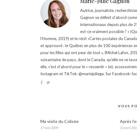
Marie-Julie Gagnon
Autrice, journaliste, recherchis
Gagnon se définit d’abord comm
internationaux depuis plus de 25 
est-ce vraiment possible ? » (Q
l'Homme, 2019) et le récit «Cartes postales du Canada »
et approuvé : le Québec en plus de 100 expériences ex
pour les filles qui ont peur de tout », (Michel Lafon, 2
soixantaine de pays, dont le Canada, qu'elle ne se lass
elle, c’est d’abord pour le « ressentir » (et, accessoire
Instagram et TikTok: @mariejuliega. Sur Facebook: 
VOUS PO
Ma visite du Colisée
Après l’e
17 mai 2009
12 avril 20