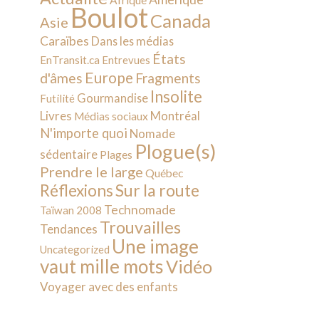
Afrique
Boulot
Canada
Asie
Caraïbes
Dans les médias
États
EnTransit.ca
Entrevues
Europe
d'âmes
Fragments
Insolite
Gourmandise
Futilité
Livres
Montréal
Médias sociaux
N'importe quoi
Nomade
Plogue(s)
sédentaire
Plages
Prendre le large
Québec
Sur la route
Réflexions
Technomade
Taïwan 2008
Trouvailles
Tendances
Une image
Uncategorized
vaut mille mots
Vidéo
Voyager avec des enfants