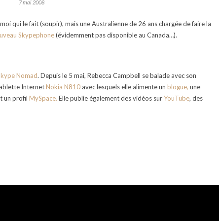
7 mai 2008
 moi qui le fait (soupir), mais une Australienne de 26 ans chargée de faire la
uveau Skypephone
(évidemment pas disponible au Canada…).
Skype Nomad
. Depuis le 5 mai, Rebecca Campbell se balade avec son
ablette Internet
Nokia N810
avec lesquels elle alimente un
blogue,
une
t un profil
MySpace.
Elle publie également des vidéos sur
YouTube
, des