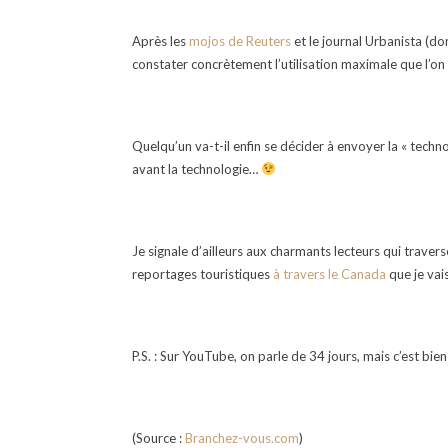
Après les
mojos de Reuters
et le journal Urbanista (do
constater concrètement l’utilisation maximale que l’on
Quelqu’un va-t-il enfin se décider à envoyer la « techn
avant la technologie…
Je signale d’ailleurs aux charmants lecteurs qui trave
reportages touristiques
à travers le Canada
que je vais
P.S. : Sur YouTube, on parle de 34 jours, mais c’est bie
(Source :
Branchez-vous.com
)