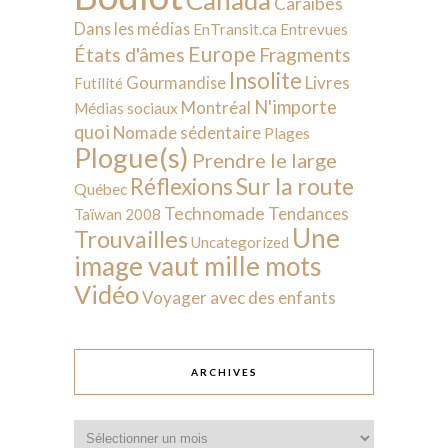
Caraïbes
Dans les médias
EnTransit.ca
Entrevues
Europe
États d'âmes
Fragments
Insolite
Livres
Gourmandise
Futilité
N'importe
Montréal
Médias sociaux
quoi
Nomade sédentaire
Plages
Plogue(s)
Prendre le large
Sur la route
Réflexions
Québec
Technomade
Tendances
Taïwan 2008
Une
Trouvailles
Uncategorized
image vaut mille mots
Vidéo
Voyager avec des enfants
ARCHIVES
Archives