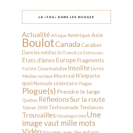
LA «TAG» DANS LES NUAGES
Actualité
Asie
Amérique
Afrique
Boulot
Canada
Caraïbes
Dans les médias
EnTransit.ca
Entrevues
Europe
États d'âmes
Fragments
Insolite
Livres
Gourmandise
Futilité
N'importe
Montréal
Médias sociaux
quoi
Nomade sédentaire
Plages
Plogue(s)
Prendre le large
Sur la route
Réflexions
Québec
Technomade
Tendances
Taïwan 2008
Une
Trouvailles
Uncategorized
image vaut mille mots
Vidéo
Voyager avec des enfants