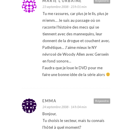
MARIE L'URBAINE
Répondre
23 septembre 2008 - 23 h 01 min
Tu me rassures, car plus je le lis, plus je
m’emm… Je suis au passage où on
raconte l’histoire des mecs qui se
tiennent avec des mannequins, leur
donnent de la drogue et couchent avec.
Pathétique… J’aime mieux le NY
névrosé de Woody Allen avec Gerswin
en fond sonore…
Faudra que je loue le DVD pour me
faire une bonne idée de la série alors
EMMA
Répondre
24 septembre 2008 - 14 h 04 min
Bonjour,
Tu choisis le secteur, mais tu connais
l’hôtel à quel moment?