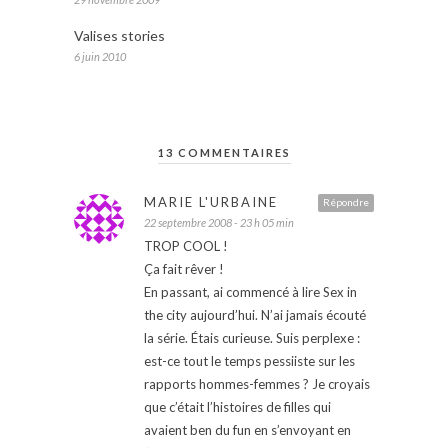
Valises stories
6 juin 2010
13 COMMENTAIRES
MARIE L'URBAINE
Répondre
22 septembre 2008 - 23 h 05 min
TROP COOL !
Ça fait rêver !
En passant, ai commencé à lire Sex in
the city aujourd’hui. N’ai jamais écouté
la série. Étais curieuse. Suis perplexe :
est-ce tout le temps pessiiste sur les
rapports hommes-femmes ? Je croyais
que c’était l’histoires de filles qui
avaient ben du fun en s’envoyant en