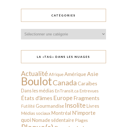
CATÉGORIES
Catégories
LA «TAG» DANS LES NUAGES
Actualité
Asie
Amérique
Afrique
Boulot
Canada
Caraïbes
Dans les médias
EnTransit.ca
Entrevues
Europe
États d'âmes
Fragments
Insolite
Livres
Gourmandise
Futilité
N'importe
Montréal
Médias sociaux
quoi
Nomade sédentaire
Plages