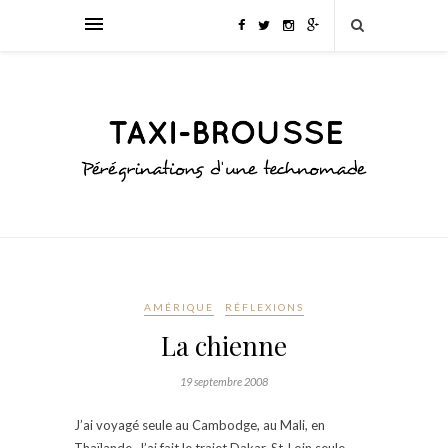
AMÉRIQUE
RÉFLEXIONS
La chienne
19 septembre 2008
J’ai voyagé seule au Cambodge, au Mali, en
Thaïlande. J’ai fait le trajet Dakar-St-Loin seule