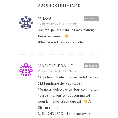
AUCUN COMMENTAIRE
MILOU
Répondre
19 septembre 2008 - 23 h 56 min
Bah moi je vois juste une explication;
t’es une maman…
Allez, bon 48 heures ma belle!
MARIE L'URBAINE
Répondre
20 septembre 2008 - 22 h 32 min
Oh je te souhaite un superbe 48 heures
! Et l’euphorie de la solitude !
Même si, globe-trotter tout comme toi,
j’aurais la chienne, tout comme toi,
pour la même raison que toi !
Ah
être maman !
(… St-LOIN ??? Quel nom incroyable !)