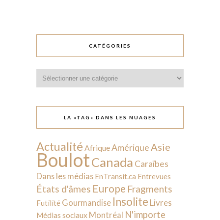
CATÉGORIES
Catégories
LA «TAG» DANS LES NUAGES
Actualité
Asie
Amérique
Afrique
Boulot
Canada
Caraïbes
Dans les médias
EnTransit.ca
Entrevues
Europe
États d'âmes
Fragments
Insolite
Livres
Gourmandise
Futilité
N'importe
Montréal
Médias sociaux