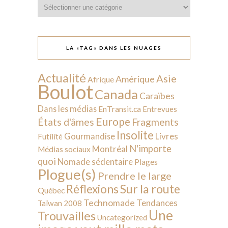
Catégories
LA «TAG» DANS LES NUAGES
Actualité
Asie
Amérique
Afrique
Boulot
Canada
Caraïbes
Dans les médias
EnTransit.ca
Entrevues
Europe
États d'âmes
Fragments
Insolite
Livres
Gourmandise
Futilité
N'importe
Montréal
Médias sociaux
quoi
Nomade sédentaire
Plages
Plogue(s)
Prendre le large
Sur la route
Réflexions
Québec
Technomade
Tendances
Taïwan 2008
Une
Trouvailles
Uncategorized