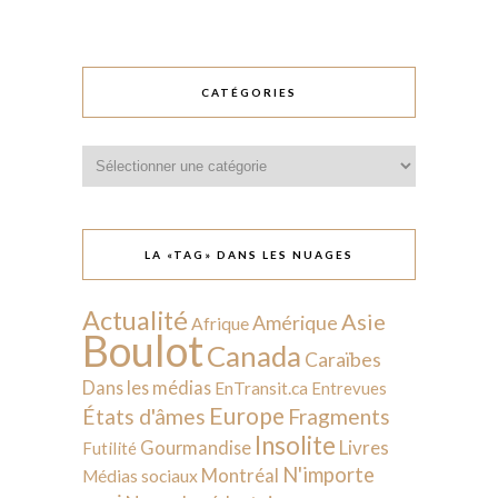
CATÉGORIES
Catégories
LA «TAG» DANS LES NUAGES
Actualité
Asie
Amérique
Afrique
Boulot
Canada
Caraïbes
Dans les médias
EnTransit.ca
Entrevues
Europe
États d'âmes
Fragments
Insolite
Livres
Gourmandise
Futilité
N'importe
Montréal
Médias sociaux