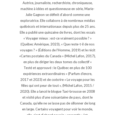
Autrice, journaliste, recherchiste, chroniqueuse,
machine à idées et questionneuse en série, Marie-
Julie Gagnon se définit d’abord comme une
exploratrice. Elle collabore à de nombreux médias
québécois et internationaux depuis plus de 25 ans.
Elle a publié une quinzaine de livres, dont les essais
« Voyager mieux : est-ce vraiment possible ? »
(Québec Amérique, 2023), « Que reste-t-il de nos
voyages ? » (Éditions de l'Homme, 2019) et le récit
«Cartes postales du Canada » (Michel Lafon, 2017),
en plus de diriger les deux tomes du collectif «
Testé et approuvé : le Québec en plus de 100
expériences extraordinaires » (Parfum d'encre,
2017 et 2023) et de coécrire « Le voyage pour les
filles qui ont peur de tout », (Michel Lafon, 2015 /
2020). Elle a lancé le blogue Taxi-brousse en 2008
et visité plus d'une soixantaine de pays, dont le
Canada, qu'elle ne se lasse pas de sillonner de long
en large. Certains voyagent pour voir le monde,
elle, c’est d’abord pour le « ressentir » (et,