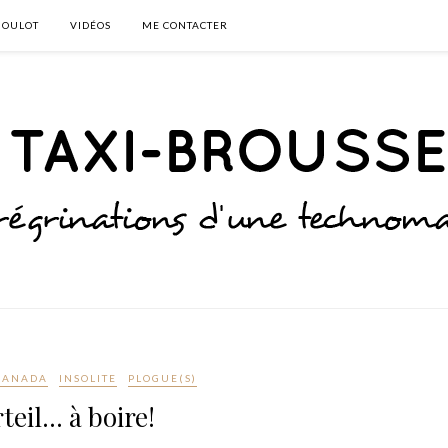
BOULOT
VIDÉOS
ME CONTACTER
CANADA
INSOLITE
PLOGUE(S)
teil… à boire!