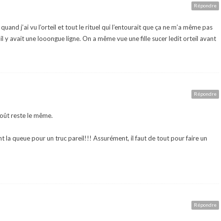
Répondre
quand j’ai vu l’orteil et tout le rituel qui l’entourait que ça ne m’a même pas
qu’il y avait une looongue ligne. On a même vue une fille sucer ledit orteil avant
Répondre
goût reste le même.
nt la queue pour un truc pareil!!! Assurément, il faut de tout pour faire un
Répondre