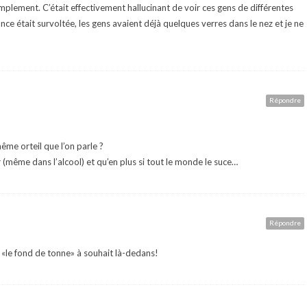
 simplement. C’était effectivement hallucinant de voir ces gens de différentes
ance était survoltée, les gens avaient déjà quelques verres dans le nez et je ne
Répondre
même orteil que l’on parle ?
 (même dans l’alcool) et qu’en plus si tout le monde le suce…
Répondre
t «le fond de tonne» à souhait là-dedans!