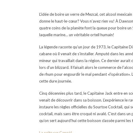
L’idée de boire un verre de Mezcal, cet alcool mexicain
donne le haut-le-cœur? Vous n’avez rien vu! À Dawson
quatre coins de la planète font la queue pour boire un
laquelle marine… un véritable orteil humain!
La légende raconte qu’un jour de 1973, le Capitaine Di
cabane où il venait de s’installer. Amputé dans les ann
mineur qui travaillait dans la région. Ce dernier aurait 
lors d’un blizzard. Il faisait alors le commerce de l’alc
de rhum pour engourdir le mal pendant «l’opération». L
cette dure journée.
Cinq décennies plus tard, le Capitaine Jack entre en scèn
venait de découvrir dans sa boisson. L’expérience le rav
instaure les règles officielles du Sourtoe Cocktail, qui s
cocktail, mais sans être croqué ni avalé. C’est dans un
qu’on sert aujourd’hui cette boisson classée parmi les
La suite sur Canoë!