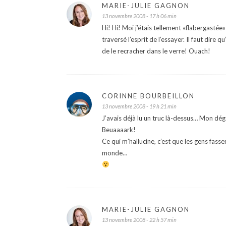
MARIE-JULIE GAGNON
13 novembre 2008 - 17 h 06 min
Hi! Hi! Moi j’étais tellement «flabergastée» 
traversé l’esprit de l’essayer. Il faut dire 
de le recracher dans le verre! Ouach!
CORINNE BOURBEILLON
13 novembre 2008 - 19 h 21 min
J’avais déjà lu un truc là-dessus… Mon dé
Beuaaaark!
Ce qui m’hallucine, c’est que les gens fasse
monde…
MARIE-JULIE GAGNON
13 novembre 2008 - 22 h 57 min