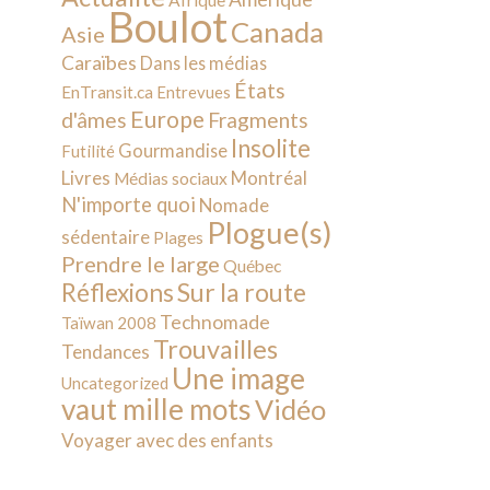
Afrique
Boulot
Canada
Asie
Caraïbes
Dans les médias
États
EnTransit.ca
Entrevues
Europe
d'âmes
Fragments
Insolite
Gourmandise
Futilité
Livres
Montréal
Médias sociaux
N'importe quoi
Nomade
Plogue(s)
sédentaire
Plages
Prendre le large
Québec
Sur la route
Réflexions
Technomade
Taïwan 2008
Trouvailles
Tendances
Une image
Uncategorized
vaut mille mots
Vidéo
Voyager avec des enfants