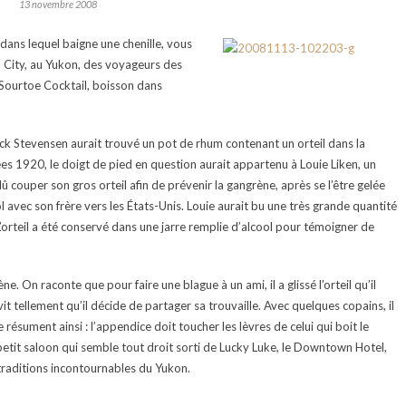
13 novembre 2008
 dans lequel baigne une chenille, vous
 City, au Yukon, des voyageurs des
 Sourtoe Cocktail, boisson dans
ck Stevensen aurait trouvé un pot de rhum contenant un orteil dans la
ées 1920, le doigt de pied en question aurait appartenu à Louie Liken, un
dû couper son gros orteil afin de prévenir la gangrène, après se l’être gelée
ool avec son frère vers les États-Unis. Louie aurait bu une très grande quantité
’orteil a été conservé dans une jarre remplie d’alcool pour témoigner de
e. On raconte que pour faire une blague à un ami, il a glissé l’orteil qu’il
it tellement qu’il décide de partager sa trouvaille. Avec quelques copains, il
e résument ainsi : l’appendice doit toucher les lèvres de celui qui boit le
 petit saloon qui semble tout droit sorti de Lucky Luke, le Downtown Hotel,
 traditions incontournables du Yukon.