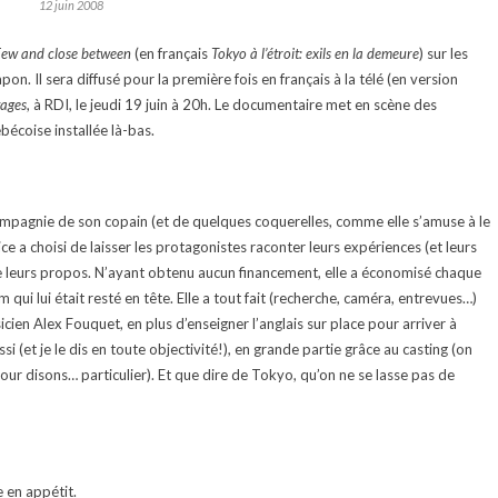
12 juin 2008
ew and close between
(en français
Tokyo à l’étroit: exils en la demeure
) sur les
on. Il sera diffusé pour la première fois en français à la télé (en version
tages
, à RDI, le jeudi 19 juin à 20h. Le documentaire met en scène des
écoise installée là-bas.
pagnie de son copain (et de quelques coquerelles, comme elle s’amuse à le
e a choisi de laisser les protagonistes raconter leurs expériences (et leurs
re leurs propos. N’ayant obtenu aucun financement, elle a économisé chaque
 qui lui était resté en tête. Elle a tout fait (recherche, caméra, entrevues…)
ien Alex Fouquet, en plus d’enseigner l’anglais sur place pour arriver à
i (et je le dis en toute objectivité!), en grande partie grâce au casting (on
ur disons… particulier). Et que dire de Tokyo, qu’on ne se lasse pas de
 en appétit.