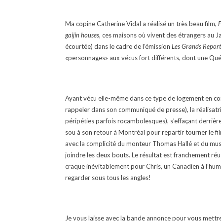
Ma copine Catherine Vidal a réalisé un très beau film,
F
gaijin houses
, ces maisons où vivent des étrangers au Jap
écourtée) dans le cadre de l’émission
Les Grands Repor
«personnages» aux vécus fort différents, dont une Québ
Ayant vécu elle-même dans ce type de logement en com
rappeler dans son communiqué de presse), la réalisatric
péripéties parfois rocambolesques), s’effaçant derriè
sou à son retour à Montréal pour repartir tourner le film
avec la complicité du monteur Thomas Hallé et du music
joindre les deux bouts. Le résultat est franchement réuss
craque inévitablement pour Chris, un Canadien à l’humo
regarder sous tous les angles!
Je vous laisse avec la bande annonce pour vous mettre