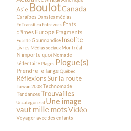
Afrique
Boulot
Canada
Asie
Caraïbes
Dans les médias
États
EnTransit.ca
Entrevues
Europe
d'âmes
Fragments
Insolite
Gourmandise
Futilité
Livres
Montréal
Médias sociaux
N'importe quoi
Nomade
Plogue(s)
sédentaire
Plages
Prendre le large
Québec
Sur la route
Réflexions
Technomade
Taïwan 2008
Trouvailles
Tendances
Une image
Uncategorized
vaut mille mots
Vidéo
Voyager avec des enfants