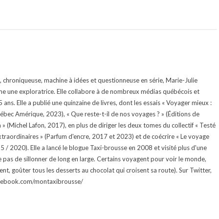
te, chroniqueuse, machine à idées et questionneuse en série, Marie-Julie
e une exploratrice. Elle collabore à de nombreux médias québécois et
ans. Elle a publié une quinzaine de livres, dont les essais « Voyager mieux :
uébec Amérique, 2023), « Que reste-t-il de nos voyages ? » (Éditions de
 (Michel Lafon, 2017), en plus de diriger les deux tomes du collectif « Testé
traordinaires » (Parfum d'encre, 2017 et 2023) et de coécrire « Le voyage
015 / 2020). Elle a lancé le blogue Taxi-brousse en 2008 et visité plus d'une
e pas de sillonner de long en large. Certains voyagent pour voir le monde,
ment, goûter tous les desserts au chocolat qui croisent sa route). Sur Twitter,
facebook.com/montaxibrousse/