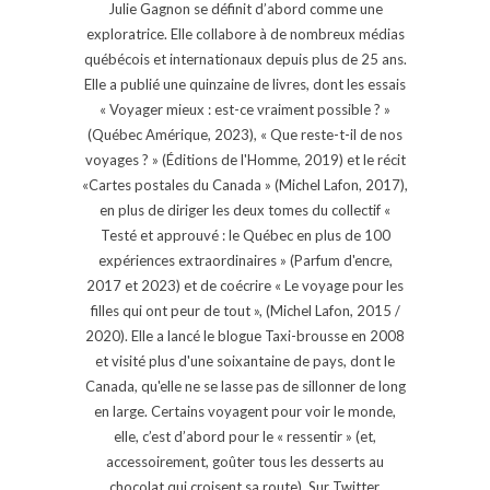
Julie Gagnon se définit d’abord comme une
exploratrice. Elle collabore à de nombreux médias
québécois et internationaux depuis plus de 25 ans.
Elle a publié une quinzaine de livres, dont les essais
« Voyager mieux : est-ce vraiment possible ? »
(Québec Amérique, 2023), « Que reste-t-il de nos
voyages ? » (Éditions de l'Homme, 2019) et le récit
«Cartes postales du Canada » (Michel Lafon, 2017),
en plus de diriger les deux tomes du collectif «
Testé et approuvé : le Québec en plus de 100
expériences extraordinaires » (Parfum d'encre,
2017 et 2023) et de coécrire « Le voyage pour les
filles qui ont peur de tout », (Michel Lafon, 2015 /
2020). Elle a lancé le blogue Taxi-brousse en 2008
et visité plus d'une soixantaine de pays, dont le
Canada, qu'elle ne se lasse pas de sillonner de long
en large. Certains voyagent pour voir le monde,
elle, c’est d’abord pour le « ressentir » (et,
accessoirement, goûter tous les desserts au
chocolat qui croisent sa route). Sur Twitter,