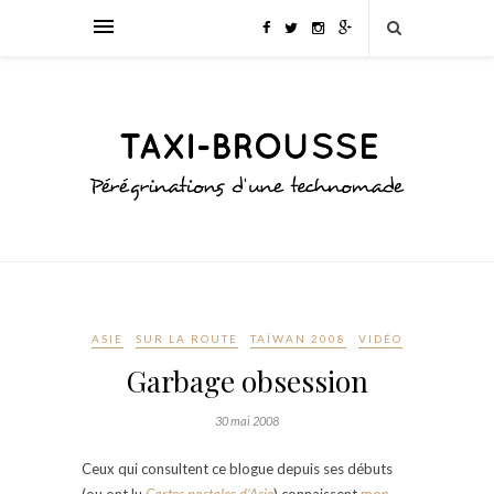
ASIE
SUR LA ROUTE
TAÏWAN 2008
VIDÉO
Garbage obsession
30 mai 2008
Ceux qui consultent ce blogue depuis ses débuts
(ou ont lu
Cartes postales d’Asie
) connaissent
mon