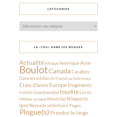
CATÉGORIES
Catégories
LA «TAG» DANS LES NUAGES
Actualité
Asie
Amérique
Afrique
Boulot
Canada
Caraïbes
Dans les médias
EnTransit.ca
Entrevues
Europe
États d'âmes
Fragments
Insolite
Livres
Gourmandise
Futilité
N'importe
Montréal
Médias sociaux
quoi
Nomade sédentaire
Plages
Plogue(s)
Prendre le large