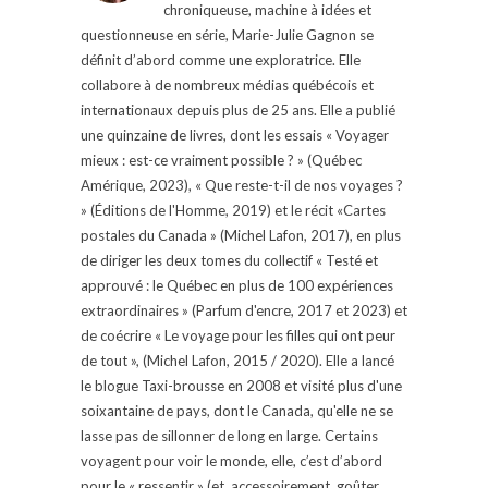
chroniqueuse, machine à idées et
questionneuse en série, Marie-Julie Gagnon se
définit d’abord comme une exploratrice. Elle
collabore à de nombreux médias québécois et
internationaux depuis plus de 25 ans. Elle a publié
une quinzaine de livres, dont les essais « Voyager
mieux : est-ce vraiment possible ? » (Québec
Amérique, 2023), « Que reste-t-il de nos voyages ?
» (Éditions de l'Homme, 2019) et le récit «Cartes
postales du Canada » (Michel Lafon, 2017), en plus
de diriger les deux tomes du collectif « Testé et
approuvé : le Québec en plus de 100 expériences
extraordinaires » (Parfum d'encre, 2017 et 2023) et
de coécrire « Le voyage pour les filles qui ont peur
de tout », (Michel Lafon, 2015 / 2020). Elle a lancé
le blogue Taxi-brousse en 2008 et visité plus d'une
soixantaine de pays, dont le Canada, qu'elle ne se
lasse pas de sillonner de long en large. Certains
voyagent pour voir le monde, elle, c’est d’abord
pour le « ressentir » (et, accessoirement, goûter