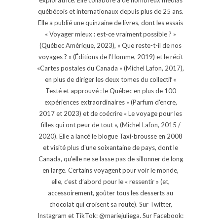
exploratrice. Elle collabore à de nombreux médias
québécois et internationaux depuis plus de 25 ans.
Elle a publié une quinzaine de livres, dont les essais
« Voyager mieux : est-ce vraiment possible ? »
(Québec Amérique, 2023), « Que reste-t-il de nos
voyages ? » (Éditions de l'Homme, 2019) et le récit
«Cartes postales du Canada » (Michel Lafon, 2017),
en plus de diriger les deux tomes du collectif «
Testé et approuvé : le Québec en plus de 100
expériences extraordinaires » (Parfum d'encre,
2017 et 2023) et de coécrire « Le voyage pour les
filles qui ont peur de tout », (Michel Lafon, 2015 /
2020). Elle a lancé le blogue Taxi-brousse en 2008
et visité plus d'une soixantaine de pays, dont le
Canada, qu'elle ne se lasse pas de sillonner de long
en large. Certains voyagent pour voir le monde,
elle, c’est d’abord pour le « ressentir » (et,
accessoirement, goûter tous les desserts au
chocolat qui croisent sa route). Sur Twitter,
Instagram et TikTok: @mariejuliega. Sur Facebook: