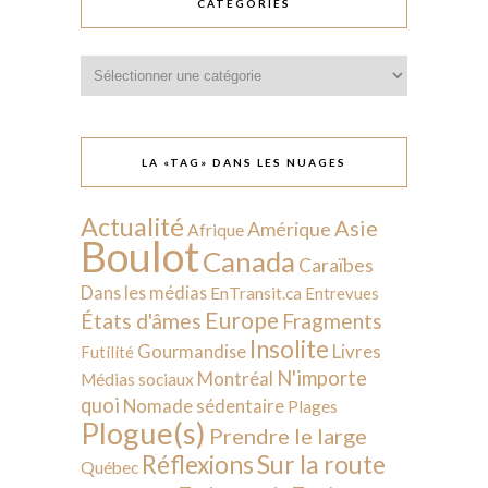
CATÉGORIES
Catégories
LA «TAG» DANS LES NUAGES
Actualité
Asie
Amérique
Afrique
Boulot
Canada
Caraïbes
Dans les médias
EnTransit.ca
Entrevues
Europe
États d'âmes
Fragments
Insolite
Livres
Gourmandise
Futilité
N'importe
Montréal
Médias sociaux
quoi
Nomade sédentaire
Plages
Plogue(s)
Prendre le large
Sur la route
Réflexions
Québec