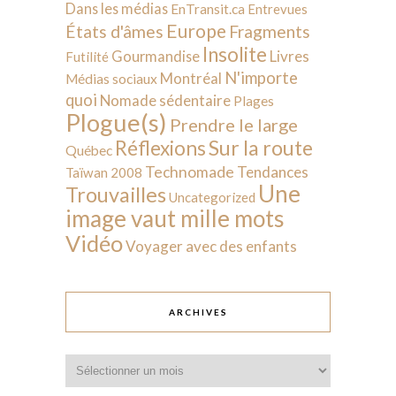
Dans les médias
EnTransit.ca
Entrevues
Europe
États d'âmes
Fragments
Insolite
Livres
Gourmandise
Futilité
N'importe
Montréal
Médias sociaux
quoi
Nomade sédentaire
Plages
Plogue(s)
Prendre le large
Sur la route
Réflexions
Québec
Technomade
Tendances
Taïwan 2008
Une
Trouvailles
Uncategorized
image vaut mille mots
Vidéo
Voyager avec des enfants
ARCHIVES
Archives