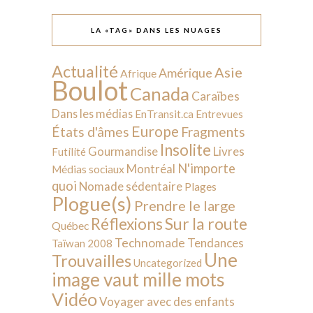
LA «TAG» DANS LES NUAGES
Actualité
Asie
Amérique
Afrique
Boulot
Canada
Caraïbes
Dans les médias
EnTransit.ca
Entrevues
Europe
États d'âmes
Fragments
Insolite
Livres
Gourmandise
Futilité
N'importe
Montréal
Médias sociaux
quoi
Nomade sédentaire
Plages
Plogue(s)
Prendre le large
Sur la route
Réflexions
Québec
Technomade
Tendances
Taïwan 2008
Une
Trouvailles
Uncategorized
image vaut mille mots
Vidéo
Voyager avec des enfants