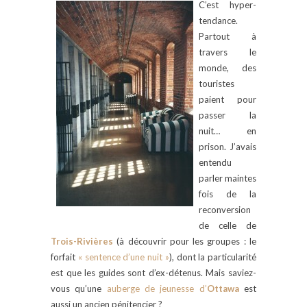
C’est hyper-
tendance.
Partout à
travers le
monde, des
touristes
paient pour
passer la
nuit… en
prison. J’avais
entendu
parler maintes
fois de la
reconversion
de celle de
Trois-Rivières
(à découvrir pour les groupes : le
forfait
« sentence d’une nuit »
), dont la particularité
est que les guides sont d’ex-détenus. Mais saviez-
vous qu’une
auberge de jeunesse d’
Ottawa
est
aussi un ancien pénitencier ?