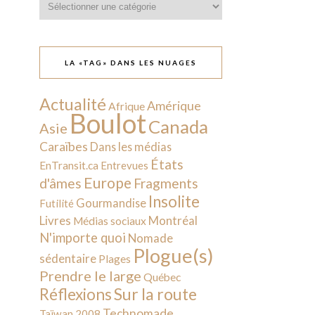
LA «TAG» DANS LES NUAGES
Actualité
Amérique
Afrique
Boulot
Canada
Asie
Caraïbes
Dans les médias
États
EnTransit.ca
Entrevues
Europe
d'âmes
Fragments
Insolite
Gourmandise
Futilité
Livres
Montréal
Médias sociaux
N'importe quoi
Nomade
Plogue(s)
sédentaire
Plages
Prendre le large
Québec
Sur la route
Réflexions
Technomade
Taïwan 2008