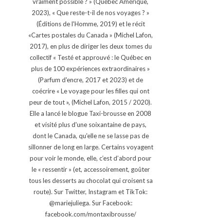
vraiment possible ? » (Québec Amérique,
2023), « Que reste-t-il de nos voyages ? »
(Éditions de l'Homme, 2019) et le récit
«Cartes postales du Canada » (Michel Lafon,
2017), en plus de diriger les deux tomes du
collectif « Testé et approuvé : le Québec en
plus de 100 expériences extraordinaires »
(Parfum d'encre, 2017 et 2023) et de
coécrire « Le voyage pour les filles qui ont
peur de tout », (Michel Lafon, 2015 / 2020).
Elle a lancé le blogue Taxi-brousse en 2008
et visité plus d'une soixantaine de pays,
dont le Canada, qu'elle ne se lasse pas de
sillonner de long en large. Certains voyagent
pour voir le monde, elle, c’est d’abord pour
le « ressentir » (et, accessoirement, goûter
tous les desserts au chocolat qui croisent sa
route). Sur Twitter, Instagram et TikTok:
@mariejuliega. Sur Facebook:
facebook.com/montaxibrousse/