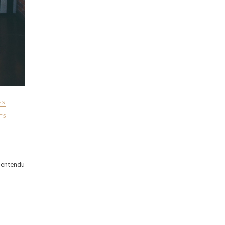
ES
TS
s entendu
-