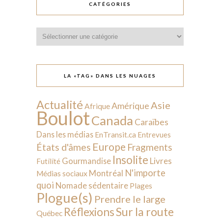
CATÉGORIES
Catégories
LA «TAG» DANS LES NUAGES
Actualité
Asie
Amérique
Afrique
Boulot
Canada
Caraïbes
Dans les médias
EnTransit.ca
Entrevues
Europe
États d'âmes
Fragments
Insolite
Livres
Gourmandise
Futilité
N'importe
Montréal
Médias sociaux
quoi
Nomade sédentaire
Plages
Plogue(s)
Prendre le large
Sur la route
Réflexions
Québec