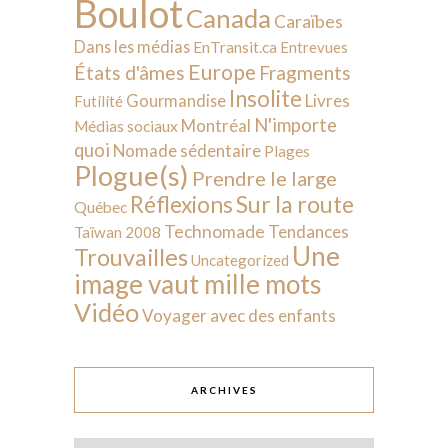
Boulot
Canada
Caraïbes
Dans les médias
EnTransit.ca
Entrevues
Europe
États d'âmes
Fragments
Insolite
Livres
Gourmandise
Futilité
N'importe
Montréal
Médias sociaux
quoi
Nomade sédentaire
Plages
Plogue(s)
Prendre le large
Sur la route
Réflexions
Québec
Technomade
Tendances
Taïwan 2008
Une
Trouvailles
Uncategorized
image vaut mille mots
Vidéo
Voyager avec des enfants
ARCHIVES
Archives