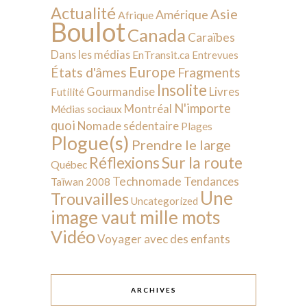
Actualité
Asie
Amérique
Afrique
Boulot
Canada
Caraïbes
Dans les médias
EnTransit.ca
Entrevues
Europe
États d'âmes
Fragments
Insolite
Livres
Gourmandise
Futilité
N'importe
Montréal
Médias sociaux
quoi
Nomade sédentaire
Plages
Plogue(s)
Prendre le large
Sur la route
Réflexions
Québec
Technomade
Tendances
Taïwan 2008
Une
Trouvailles
Uncategorized
image vaut mille mots
Vidéo
Voyager avec des enfants
ARCHIVES