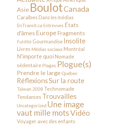
Afrique
Boulot
Canada
Asie
Caraïbes
Dans les médias
États
EnTransit.ca
Entrevues
Europe
d'âmes
Fragments
Insolite
Gourmandise
Futilité
Livres
Montréal
Médias sociaux
N'importe quoi
Nomade
Plogue(s)
sédentaire
Plages
Prendre le large
Québec
Sur la route
Réflexions
Technomade
Taïwan 2008
Trouvailles
Tendances
Une image
Uncategorized
vaut mille mots
Vidéo
Voyager avec des enfants