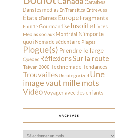
Canada
Caraïbes
Dans les médias
EnTransit.ca
Entrevues
Europe
États d'âmes
Fragments
Insolite
Livres
Gourmandise
Futilité
N'importe
Montréal
Médias sociaux
quoi
Nomade sédentaire
Plages
Plogue(s)
Prendre le large
Sur la route
Réflexions
Québec
Technomade
Tendances
Taïwan 2008
Une
Trouvailles
Uncategorized
image vaut mille mots
Vidéo
Voyager avec des enfants
ARCHIVES
Archives