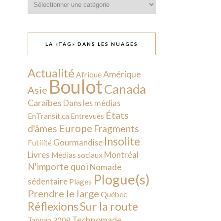
LA «TAG» DANS LES NUAGES
Actualité
Amérique
Afrique
Boulot
Canada
Asie
Caraïbes
Dans les médias
États
EnTransit.ca
Entrevues
Europe
d'âmes
Fragments
Insolite
Gourmandise
Futilité
Livres
Montréal
Médias sociaux
N'importe quoi
Nomade
Plogue(s)
sédentaire
Plages
Prendre le large
Québec
Sur la route
Réflexions
Technomade
Taïwan 2008