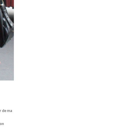
er de ma
mon