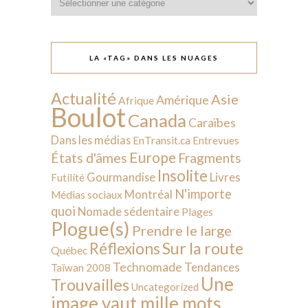
LA «TAG» DANS LES NUAGES
Actualité
Asie
Amérique
Afrique
Boulot
Canada
Caraïbes
Dans les médias
EnTransit.ca
Entrevues
Europe
États d'âmes
Fragments
Insolite
Livres
Gourmandise
Futilité
N'importe
Montréal
Médias sociaux
quoi
Nomade sédentaire
Plages
Plogue(s)
Prendre le large
Sur la route
Réflexions
Québec
Technomade
Tendances
Taïwan 2008
Une
Trouvailles
Uncategorized
image vaut mille mots