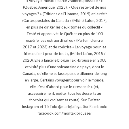
« Voyager mieux : est-ce vraiment possible ? »
(Québec Amérique, 2023), « Que reste-t-il de nos
voyages ? » (Éditions de l'Homme, 2019) et le récit
«Cartes postales du Canada » (Michel Lafon, 2017),
en plus de diriger les deux tomes du collectif «
Testé et approuvé : le Québec en plus de 100
expériences extraordinaires » (Parfum d'encre,
2017 et 2023) et de coécrire « Le voyage pour les
filles qui ont peur de tout », (Michel Lafon, 2015 /
2020). Elle a lancé le blogue Taxi-brousse en 2008
et visité plus d'une soixantaine de pays, dont le
Canada, qu'elle ne se lasse pas de sillonner de long
en large. Certains voyagent pour voir le monde,
elle, c’est d’abord pour le « ressentir » (et,
accessoirement, goûter tous les desserts au
chocolat qui croisent sa route). Sur Twitter,
Instagram et TikTok: @mariejuliega. Sur Facebook:
facebook.com/montaxibrousse/