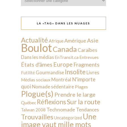
LA «TAG» DANS LES NUAGES
Actualité
Asie
Amérique
Afrique
Boulot
Canada
Caraïbes
Dans les médias
EnTransit.ca
Entrevues
Europe
États d'âmes
Fragments
Insolite
Livres
Gourmandise
Futilité
N'importe
Montréal
Médias sociaux
quoi
Nomade sédentaire
Plages
Plogue(s)
Prendre le large
Sur la route
Réflexions
Québec
Technomade
Tendances
Taïwan 2008
Une
Trouvailles
Uncategorized
image vaut mille mots