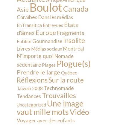
Afrique
Boulot
Canada
Asie
Caraïbes
Dans les médias
États
EnTransit.ca
Entrevues
Europe
d'âmes
Fragments
Insolite
Gourmandise
Futilité
Livres
Montréal
Médias sociaux
N'importe quoi
Nomade
Plogue(s)
sédentaire
Plages
Prendre le large
Québec
Sur la route
Réflexions
Technomade
Taïwan 2008
Trouvailles
Tendances
Une image
Uncategorized
vaut mille mots
Vidéo
Voyager avec des enfants