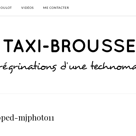
BOULOT
VIDÉOS
ME CONTACTER
pped-mjphoto11