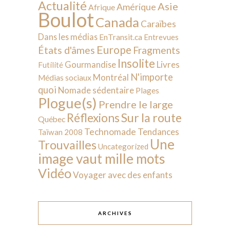
Actualité
Asie
Amérique
Afrique
Boulot
Canada
Caraïbes
Dans les médias
EnTransit.ca
Entrevues
Europe
États d'âmes
Fragments
Insolite
Livres
Gourmandise
Futilité
N'importe
Montréal
Médias sociaux
quoi
Nomade sédentaire
Plages
Plogue(s)
Prendre le large
Sur la route
Réflexions
Québec
Technomade
Tendances
Taïwan 2008
Une
Trouvailles
Uncategorized
image vaut mille mots
Vidéo
Voyager avec des enfants
ARCHIVES