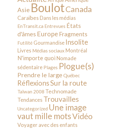
Afrique
Boulot
Canada
Asie
Caraïbes
Dans les médias
États
EnTransit.ca
Entrevues
Europe
d'âmes
Fragments
Insolite
Gourmandise
Futilité
Livres
Montréal
Médias sociaux
N'importe quoi
Nomade
Plogue(s)
sédentaire
Plages
Prendre le large
Québec
Sur la route
Réflexions
Technomade
Taïwan 2008
Trouvailles
Tendances
Une image
Uncategorized
vaut mille mots
Vidéo
Voyager avec des enfants