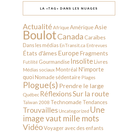
LA «TAG» DANS LES NUAGES
Actualité
Asie
Amérique
Afrique
Boulot
Canada
Caraïbes
Dans les médias
EnTransit.ca
Entrevues
Europe
États d'âmes
Fragments
Insolite
Livres
Gourmandise
Futilité
N'importe
Montréal
Médias sociaux
quoi
Nomade sédentaire
Plages
Plogue(s)
Prendre le large
Sur la route
Réflexions
Québec
Technomade
Tendances
Taïwan 2008
Une
Trouvailles
Uncategorized
image vaut mille mots
Vidéo
Voyager avec des enfants