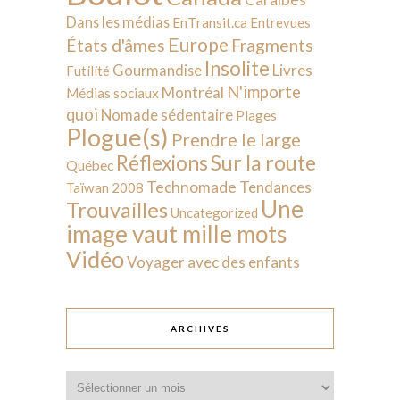
Dans les médias
EnTransit.ca
Entrevues
Europe
États d'âmes
Fragments
Insolite
Livres
Gourmandise
Futilité
N'importe
Montréal
Médias sociaux
quoi
Nomade sédentaire
Plages
Plogue(s)
Prendre le large
Sur la route
Réflexions
Québec
Technomade
Tendances
Taïwan 2008
Une
Trouvailles
Uncategorized
image vaut mille mots
Vidéo
Voyager avec des enfants
ARCHIVES
Archives