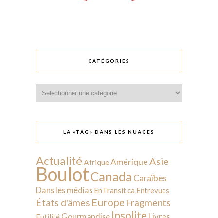
CATÉGORIES
Catégories
LA «TAG» DANS LES NUAGES
Actualité
Asie
Amérique
Afrique
Boulot
Canada
Caraïbes
Dans les médias
EnTransit.ca
Entrevues
Europe
États d'âmes
Fragments
Insolite
Livres
Gourmandise
Futilité