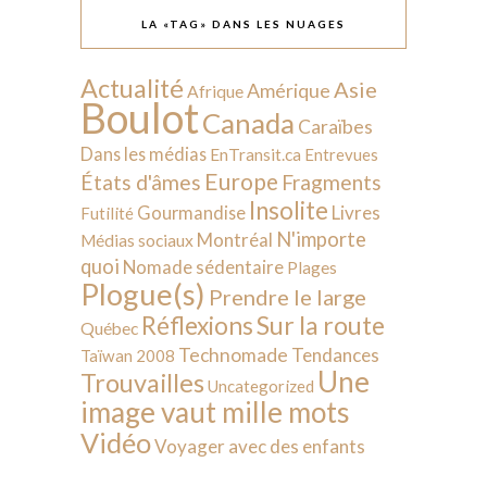
LA «TAG» DANS LES NUAGES
Actualité
Asie
Amérique
Afrique
Boulot
Canada
Caraïbes
Dans les médias
EnTransit.ca
Entrevues
Europe
États d'âmes
Fragments
Insolite
Livres
Gourmandise
Futilité
N'importe
Montréal
Médias sociaux
quoi
Nomade sédentaire
Plages
Plogue(s)
Prendre le large
Sur la route
Réflexions
Québec
Technomade
Tendances
Taïwan 2008
Une
Trouvailles
Uncategorized
image vaut mille mots
Vidéo
Voyager avec des enfants