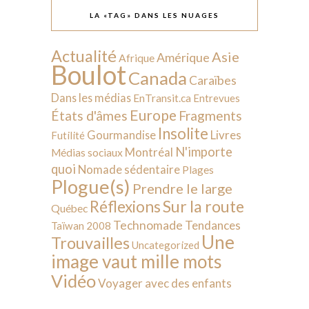
LA «TAG» DANS LES NUAGES
Actualité
Asie
Amérique
Afrique
Boulot
Canada
Caraïbes
Dans les médias
EnTransit.ca
Entrevues
Europe
États d'âmes
Fragments
Insolite
Livres
Gourmandise
Futilité
N'importe
Montréal
Médias sociaux
quoi
Nomade sédentaire
Plages
Plogue(s)
Prendre le large
Sur la route
Réflexions
Québec
Technomade
Tendances
Taïwan 2008
Une
Trouvailles
Uncategorized
image vaut mille mots
Vidéo
Voyager avec des enfants