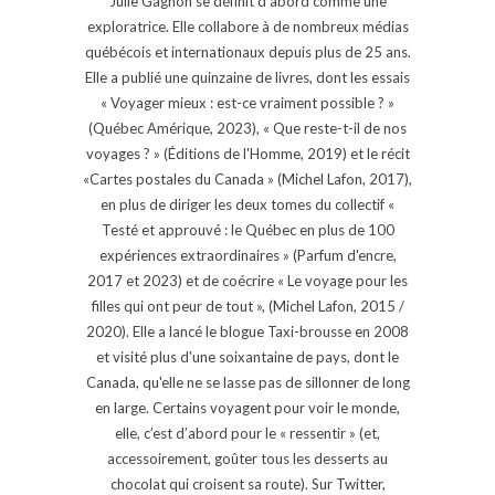
Julie Gagnon se définit d’abord comme une
exploratrice. Elle collabore à de nombreux médias
québécois et internationaux depuis plus de 25 ans.
Elle a publié une quinzaine de livres, dont les essais
« Voyager mieux : est-ce vraiment possible ? »
(Québec Amérique, 2023), « Que reste-t-il de nos
voyages ? » (Éditions de l'Homme, 2019) et le récit
«Cartes postales du Canada » (Michel Lafon, 2017),
en plus de diriger les deux tomes du collectif «
Testé et approuvé : le Québec en plus de 100
expériences extraordinaires » (Parfum d'encre,
2017 et 2023) et de coécrire « Le voyage pour les
filles qui ont peur de tout », (Michel Lafon, 2015 /
2020). Elle a lancé le blogue Taxi-brousse en 2008
et visité plus d'une soixantaine de pays, dont le
Canada, qu'elle ne se lasse pas de sillonner de long
en large. Certains voyagent pour voir le monde,
elle, c’est d’abord pour le « ressentir » (et,
accessoirement, goûter tous les desserts au
chocolat qui croisent sa route). Sur Twitter,