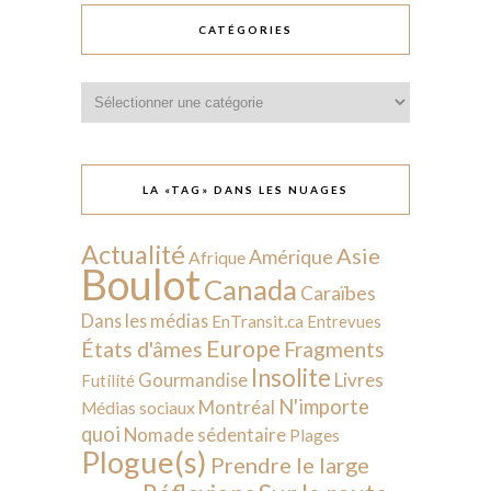
CATÉGORIES
Catégories
LA «TAG» DANS LES NUAGES
Actualité
Asie
Amérique
Afrique
Boulot
Canada
Caraïbes
Dans les médias
EnTransit.ca
Entrevues
Europe
États d'âmes
Fragments
Insolite
Livres
Gourmandise
Futilité
N'importe
Montréal
Médias sociaux
quoi
Nomade sédentaire
Plages
Plogue(s)
Prendre le large