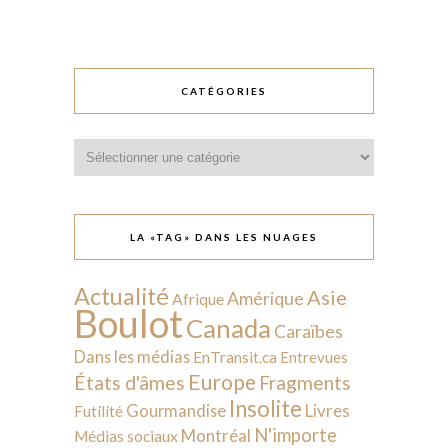
CATÉGORIES
Catégories
LA «TAG» DANS LES NUAGES
Actualité
Asie
Amérique
Afrique
Boulot
Canada
Caraïbes
Dans les médias
EnTransit.ca
Entrevues
Europe
États d'âmes
Fragments
Insolite
Livres
Gourmandise
Futilité
N'importe
Montréal
Médias sociaux