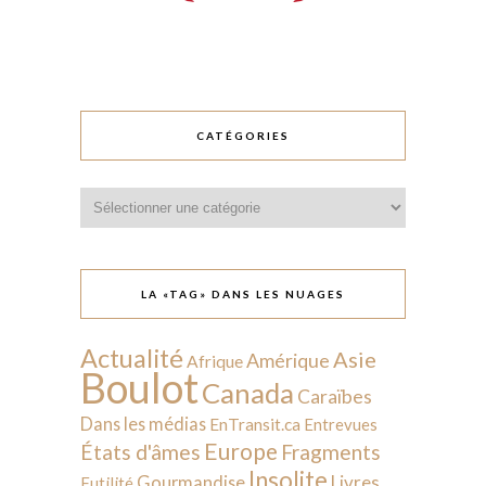
CATÉGORIES
Catégories
LA «TAG» DANS LES NUAGES
Actualité
Asie
Amérique
Afrique
Boulot
Canada
Caraïbes
Dans les médias
EnTransit.ca
Entrevues
Europe
États d'âmes
Fragments
Insolite
Livres
Gourmandise
Futilité