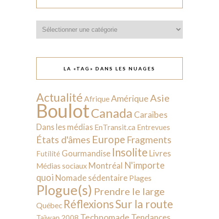
Catégories
LA «TAG» DANS LES NUAGES
Actualité
Asie
Amérique
Afrique
Boulot
Canada
Caraïbes
Dans les médias
EnTransit.ca
Entrevues
Europe
États d'âmes
Fragments
Insolite
Livres
Gourmandise
Futilité
N'importe
Montréal
Médias sociaux
quoi
Nomade sédentaire
Plages
Plogue(s)
Prendre le large
Sur la route
Réflexions
Québec
Technomade
Tendances
Taïwan 2008