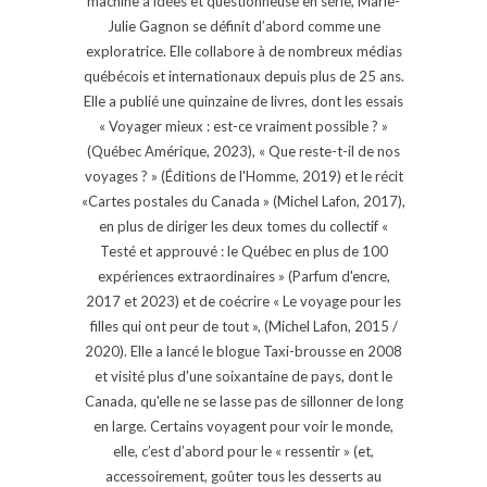
machine à idées et questionneuse en série, Marie-
Julie Gagnon se définit d’abord comme une
exploratrice. Elle collabore à de nombreux médias
québécois et internationaux depuis plus de 25 ans.
Elle a publié une quinzaine de livres, dont les essais
« Voyager mieux : est-ce vraiment possible ? »
(Québec Amérique, 2023), « Que reste-t-il de nos
voyages ? » (Éditions de l'Homme, 2019) et le récit
«Cartes postales du Canada » (Michel Lafon, 2017),
en plus de diriger les deux tomes du collectif «
Testé et approuvé : le Québec en plus de 100
expériences extraordinaires » (Parfum d'encre,
2017 et 2023) et de coécrire « Le voyage pour les
filles qui ont peur de tout », (Michel Lafon, 2015 /
2020). Elle a lancé le blogue Taxi-brousse en 2008
et visité plus d'une soixantaine de pays, dont le
Canada, qu'elle ne se lasse pas de sillonner de long
en large. Certains voyagent pour voir le monde,
elle, c’est d’abord pour le « ressentir » (et,
accessoirement, goûter tous les desserts au