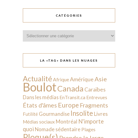
CATÉGORIES
Catégories
LA «TAG» DANS LES NUAGES
Actualité
Asie
Amérique
Afrique
Boulot
Canada
Caraïbes
Dans les médias
EnTransit.ca
Entrevues
Europe
États d'âmes
Fragments
Insolite
Livres
Gourmandise
Futilité
N'importe
Montréal
Médias sociaux
quoi
Nomade sédentaire
Plages
Plogue(s)
Prendre le large