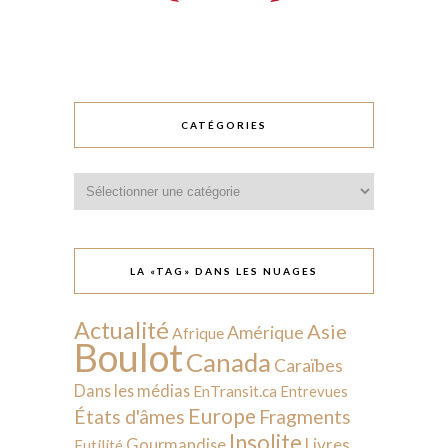
CATÉGORIES
Catégories
LA «TAG» DANS LES NUAGES
Actualité
Asie
Amérique
Afrique
Boulot
Canada
Caraïbes
Dans les médias
EnTransit.ca
Entrevues
Europe
États d'âmes
Fragments
Insolite
Livres
Gourmandise
Futilité