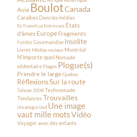
Afrique
Boulot
Canada
Asie
Caraïbes
Dans les médias
États
EnTransit.ca
Entrevues
Europe
d'âmes
Fragments
Insolite
Gourmandise
Futilité
Livres
Montréal
Médias sociaux
N'importe quoi
Nomade
Plogue(s)
sédentaire
Plages
Prendre le large
Québec
Sur la route
Réflexions
Technomade
Taïwan 2008
Trouvailles
Tendances
Une image
Uncategorized
vaut mille mots
Vidéo
Voyager avec des enfants