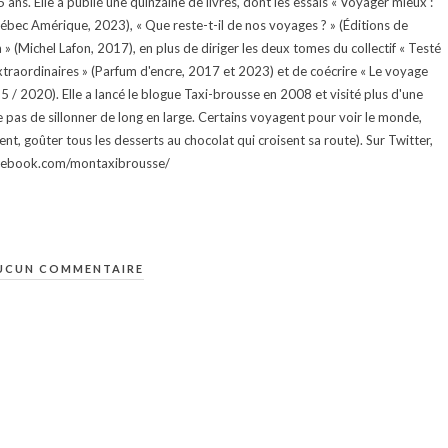
ans. Elle a publié une quinzaine de livres, dont les essais « Voyager mieux :
uébec Amérique, 2023), « Que reste-t-il de nos voyages ? » (Éditions de
 (Michel Lafon, 2017), en plus de diriger les deux tomes du collectif « Testé
traordinaires » (Parfum d'encre, 2017 et 2023) et de coécrire « Le voyage
015 / 2020). Elle a lancé le blogue Taxi-brousse en 2008 et visité plus d'une
e pas de sillonner de long en large. Certains voyagent pour voir le monde,
ment, goûter tous les desserts au chocolat qui croisent sa route). Sur Twitter,
facebook.com/montaxibrousse/
UCUN COMMENTAIRE