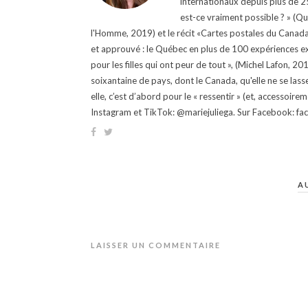
internationaux depuis plus de 25 
est-ce vraiment possible ? » (Q
l'Homme, 2019) et le récit «Cartes postales du Canada »
et approuvé : le Québec en plus de 100 expériences ex
pour les filles qui ont peur de tout », (Michel Lafon, 2
soixantaine de pays, dont le Canada, qu'elle ne se lass
elle, c’est d’abord pour le « ressentir » (et, accessoire
Instagram et TikTok: @mariejuliega. Sur Facebook: 
A
LAISSER UN COMMENTAIRE