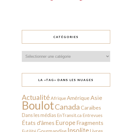
CATÉGORIES
Catégories
LA «TAG» DANS LES NUAGES
Actualité
Asie
Amérique
Afrique
Boulot
Canada
Caraïbes
Dans les médias
EnTransit.ca
Entrevues
Europe
États d'âmes
Fragments
Insolite
Livres
Gourmandise
Futilité