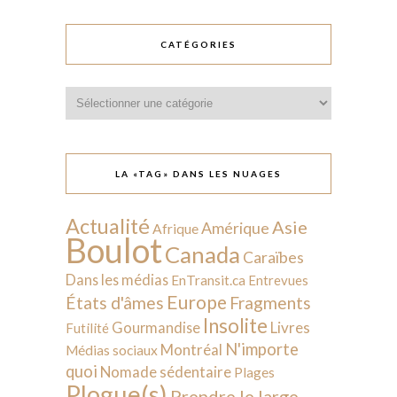
CATÉGORIES
Catégories
LA «TAG» DANS LES NUAGES
Actualité
Asie
Amérique
Afrique
Boulot
Canada
Caraïbes
Dans les médias
EnTransit.ca
Entrevues
Europe
États d'âmes
Fragments
Insolite
Livres
Gourmandise
Futilité
N'importe
Montréal
Médias sociaux
quoi
Nomade sédentaire
Plages
Plogue(s)
Prendre le large