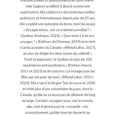
machine à idées et questionneuse en série, Marie-
Julie Gagnon se définit d’abord comme une
exploratrice. Elle collabore à de nombreux médias
québécois et internationaux depuis plus de 25 ans.
Elle a publié une quinzaine de livres, dont les essais
« Voyager mieux : est-ce vraiment possible ? »
(Québec Amérique, 2023), « Que reste-t-il de nos
voyages ? » (Éditions de l'Homme, 2019) et le récit
«Cartes postales du Canada » (Michel Lafon, 2017),
en plus de diriger les deux tomes du collectif «
Testé et approuvé : le Québec en plus de 100
expériences extraordinaires » (Parfum d'encre,
2017 et 2023) et de coécrire « Le voyage pour les
filles qui ont peur de tout », (Michel Lafon, 2015 /
2020). Elle a lancé le blogue Taxi-brousse en 2008
et visité plus d'une soixantaine de pays, dont le
Canada, qu'elle ne se lasse pas de sillonner de long
en large. Certains voyagent pour voir le monde,
elle, c’est d’abord pour le « ressentir » (et,
accessoirement, goûter tous les desserts au